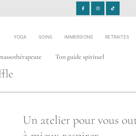
YOGA
SOINS
IMMERSIONS
RETRAITES
ssothérapeute Ton guide spirituel
ffle
Un atelier pour vous out
à mieux respirer