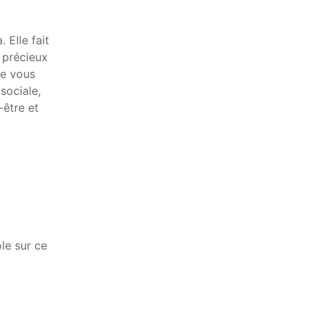
 Elle fait
l précieux
ue vous
sociale,
-être et
ôle sur ce