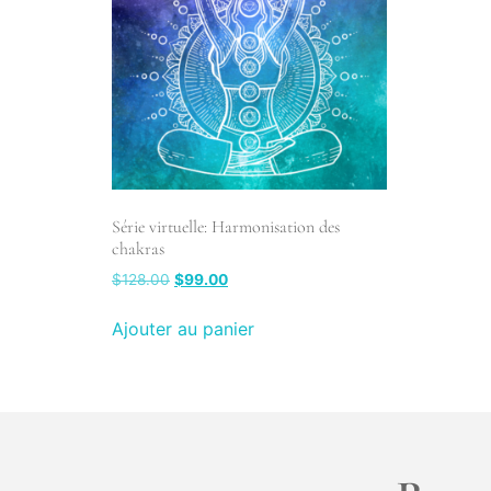
Série virtuelle: Harmonisation des
chakras
$
128.00
$
99.00
Ajouter au panier